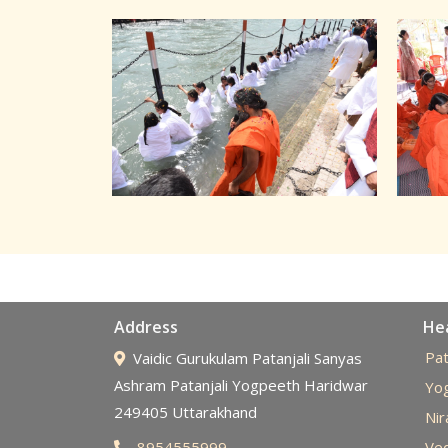
Address
Hea
Pat
Vaidic Gurukulam Patanjali Sanyas
Ashram Patanjali Yogpeeth Haridwar
Yo
249405 Uttarakhand
Ni
8954555999
Ved