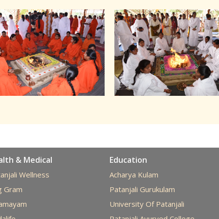
lth & Medical
Education
anjali Wellness
Acharya Kulam
g Gram
Patanjali Gurukulam
ramayam
University Of Patanjali
alife
Patanjali Ayurved College