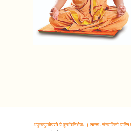
अपुण्यपुण्योपरमे ये पुनर्भवनिर्भयाः । शान्ताः संन्यासिनो यान्