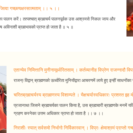
रजित्वा गच्छत्यक्षरसात्मताम् ।। ५ ।।
र्मका पालन करें। तत्पश्चात् ब्रह्मचर्य पालनपूर्वक उस आश्रमसे निकल जाय और
ुष अविनाशी ब्रह्मभावको प्राप्त हो जाता है ॥ ५ ॥
एतान्येव निमित्तानि मुनीनामूर्ध्वरितसाम् । कर्तव्यानीह विप्रेण राजन्नादौ 
राजन्! विद्वान् ब्राह्मणको ऊर्ध्वरिता मुनियोंद्वारा आचरणमें लाये हुए इन्हीं सा
चरितब्रह्मचर्यस्य ब्राह्मणस्य विशाम्पते । भैक्षचर्यास्वधिकारः प्रशस्त इ
प्रजानाथ! जिसने ब्रह्मचर्यका पालन किया है, उस ब्रह्मचारी ब्राह्मणके मनमें य
ग्रहण करनेका उत्तम अधिकार प्राप्त हो जाता है ।। ७ ।।
निराशीः स्यात् सर्वसमो निर्भागो निर्विकारवान् । विप्रः क्षेमाश्रमं प्राप्तो ग