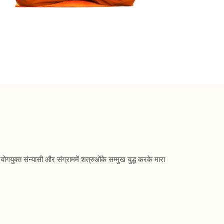
ं- योगयुक्त संन्यासी और संग्राममें शत्रुओंके सम्मुख युद्ध करके मारा