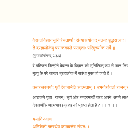
वेदान्तविज्ञानसुनिश्चितार्थाः संन्यासयोगाद् यतयः शुद्धसत्त्वाः।
ते ब्रह्मलोकेषु परान्तकाले परामृताः परिमुच्यन्ति सर्वे ॥
(मुण्डकोपनिषद् २.३.६)
वे यतिजन जिन्होंने वेदान्त के विज्ञान को सुनिश्चित् रूप से जान लिया
मृत्यु के परे जाकर ब्रह्मलोक में सर्वथा मुक्त हो जाते हैं ।
कतरस्त्वनयोः पूर्वं देवानामेति सात्मताम् । उभयोर्धावतो राजन
अष्टकने पूछा- राजन् ! सूर्य और चन्द्रमाकी तरह अपने-अपने लक्ष्
देवताओंके आत्मभाव (ब्रह्म) को प्राप्त होता है ? ।। १ ।।
ययातिरुवाच
अनिकेतो गृहस्थेषु कामवृत्तेषु संयतः।