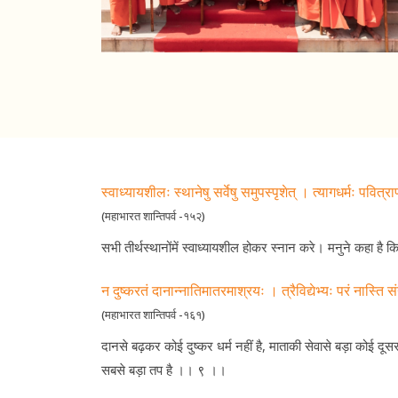
स्वाध्यायशीलः स्थानेषु सर्वेषु समुपस्पृशेत् । त्यागधर्मः पवित
(महाभारत शान्तिपर्व -१५२)
सभी तीर्थस्थानोंमें स्वाध्यायशील होकर स्नान करे। मनुने कहा है कि स
न दुष्करतं दानान्नातिमातरमाश्रयः । त्रैविद्येभ्यः परं नास्त
(महाभारत शान्तिपर्व -१६१)
दानसे बढ़कर कोई दुष्कर धर्म नहीं है, माताकी सेवासे बड़ा कोई दूसरा आश
सबसे बड़ा तप है ।। ९ ।।