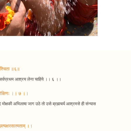
विपश्चिता ॥६॥
धनोंका सर्वप्रथम आश्रय लेना चाहिये ।। ६ ।।
ह मोक्षिणः ।। ७ ।।
दि मोक्षकी अभिलाषा जाग उठे तो उसे ब्रह्मचर्य आश्रमसे ही संन्यास
च्छत्यक्षरसात्मताम् ।।