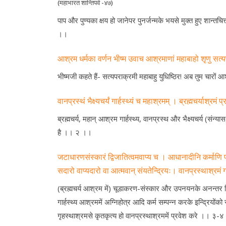
(महाभारत शान्तिपर्व -४७)
पाप और पुण्यका क्षय हो जानेपर पुनर्जन्मके भयसे मुक्त हुए शान्तचित
।।
आश्रम धर्मका वर्णन भीष्म उवाच आश्रमाणां महाबाहो शृणु सत्य
भीष्मजी कहते हैं- सत्यपराक्रमी महाबाहु युधिष्ठिर! अब तुम चारो
वानप्रस्थं भैक्ष्यचर्यं गार्हस्थ्यं च महाश्रमम् । ब्रह्मचर्याश्रमं प
ब्रह्मचर्य, महान् आश्रम गार्हस्थ्य, वानप्रस्थ और भैक्ष्यचर्य (सं
है ।। २ ।।
जटाधारणसंस्कारं द्विजातित्वमवाप्य च । आधानादीनि कर्माणि प
सदारो वाप्यदारो वा आत्मवान् संयतेन्द्रियः। वानप्रस्थाश्रमं ग
(ब्रह्मचर्य आश्रम में) चूडाकरण-संस्कार और उपनयनके अनन्तर द्विज
गार्हस्थ्य आश्रममें अग्निहोत्र आदि कर्म सम्पन्न करके इन्द्रियोंक
गृहस्थाश्रमसे कृतकृत्य हो वानप्रस्थाश्रममें प्रवेश करे ।। ३-