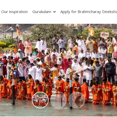
Our inspiration
Gurukulam
Apply for Brahmcharay Deeksh