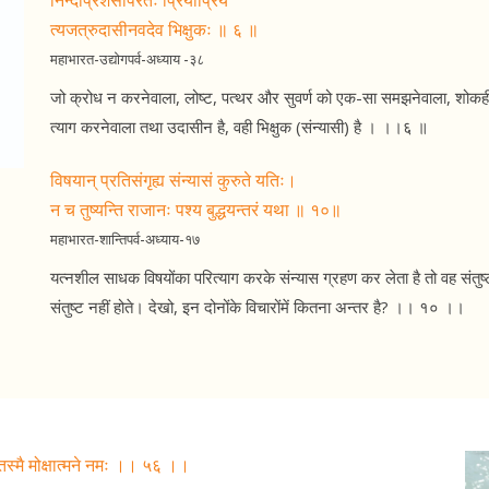
निन्दाप्रशंसोपरतः प्रियाप्रिये
त्यजत्रुदासीनवदेव भिक्षुकः ॥ ६ ॥
महाभारत-उद्योगपर्व-अध्याय -३८
जो क्रोध न करनेवाला, लोष्ट, पत्थर और सुवर्ण को एक-सा समझनेवाला, शोकहीन स
त्याग करनेवाला तथा उदासीन है, वही भिक्षुक (संन्यासी) है । ।।६ ॥
विषयान् प्रतिसंगृह्य संन्यासं कुरुते यतिः।
न च तुष्यन्ति राजानः पश्य बुद्धयन्तरं यथा ॥ १०॥
महाभारत-शान्तिपर्व-अध्याय-१७
यत्नशील साधक विषयोंका परित्याग करके संन्यास ग्रहण कर लेता है तो वह संतुष्ट 
संतुष्ट नहीं होते। देखो, इन दोनोंके विचारोंमें कितना अन्तर है? ।। १० ।।
ति तस्मै मोक्षात्मने नमः ।। ५६ ।।