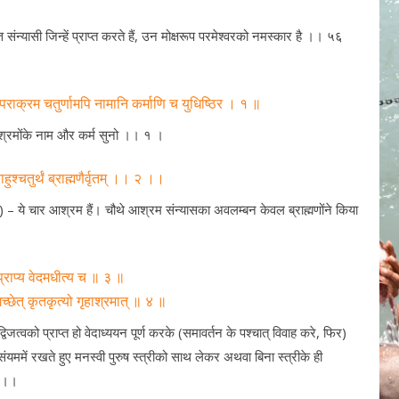
्त संन्यासी जिन्हें प्राप्त करते हैं, उन मोक्षरूप परमेश्वरको नमस्कार है ।। ५६
पराक्रम चतुर्णामपि नामानि कर्माणि च युधिष्ठिर । १ ॥
ं आश्रमोंके नाम और कर्म सुनो ।। १ ।
्राहुश्चतुर्थं ब्राह्मणैर्वृतम् ।। २ ।।
न्यास) – ये चार आश्रम हैं। चौथे आश्रम संन्यासका अवलम्बन केवल ब्राह्मणोंने किया
्राप्य वेदमधीत्य च ॥ ३ ॥
च्छेत् कृतकृत्यो गृहाश्रमात् ॥ ४ ॥
त्वको प्राप्त हो वेदाध्ययन पूर्ण करके (समावर्तन के पश्चात् विवाह करे, फिर)
ो संयममें रखते हुए मनस्वी पुरुष स्त्रीको साथ लेकर अथवा बिना स्त्रीके ही
४ ।।