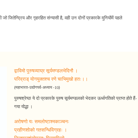
भी जो जितेन्द्रिय और गृहरहित संन्यासी है, वही उन दोनों प्रकारके मुनियोंमें पहले
द्वाविमो पुरुषव्याघ्र सूर्यमण्डलभेदिनौ ।
परिव्राड् योगयुक्तश्च रणे चाभिमुखो हतः।।
(महाभारत-उद्योगपर्व-अध्याय -३३)
पुरुषश्रेष्ठ! ये दो प्रकारके पुरुष सूर्यमण्डलको भेदकर ऊर्ध्वगतिको प्राप्त होते है
गया योद्धा ।
अरोषणो यः समलोष्टाश्मकाञ्चनः
प्रहीणशोको गतसन्धिविग्रहः ।