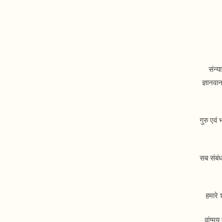
संन्
ज्ञानवा
गुरु एवं 
सब संबंध
हमारे 
वांग्म