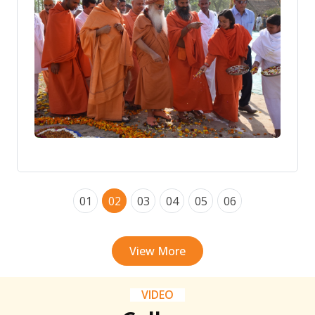
01
02
03
04
05
06
View More
VIDEO