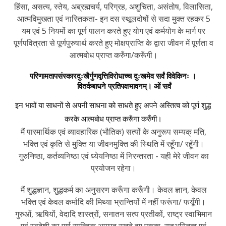
हिंसा, असत्य, स्तेय, अब्रह्मचर्य, परिग्रह, अशुचिता, असंतोष, विलासिता,
आत्मविमुखता एवं नास्तिकता- इन दस स्थूलदोषों से सदा मुक्त रहकर 5
यम एवं 5 नियमों का पूर्ण पालन करते हुए योग एवं कर्मयोग के मार्ग पर
पूर्णपवित्रता से पूर्णपुरुषार्थ करते हुए मोक्षप्राप्ति के द्वारा जीवन में पूर्णता व
आत्मबोध प्राप्त करुँगा/करूँगी।
परिणामतापसंस्कारदुःखैर्गुणवृत्तिविरोधाच्च दुःखमेव सर्वं विवेकिनः ।
वितर्कबाधने प्रतिपक्षभावनम्। ओं सर्वं
इन भावों या साधनों से अपनी साधना को साधते हुए अपने अस्तित्व को पूर्ण शुद्ध
करके आत्मबोध प्राप्त करूँगा करुँगी।
मैं पारमार्थिक एवं व्यावहारिक (भौतिक) सत्यों के अनुरूप सम्यक् मति,
भक्ति एवं कृति से मुक्ति या जीवनमुक्ति की स्थिति में रहूँगा/ रहूँगी।
गुरुनिष्ठा, कर्तव्यनिष्ठा एवं ध्येयनिष्ठा में निरन्तरता - यही मेरे जीवन का
प्रयोजन रहेगा।
मैं शुद्धज्ञान, शुद्धकर्म का अनुसरण करूँगा करूँगी। केवल ज्ञान, केवल
भक्ति एवं केवल कर्मादि की मिथ्या भ्रान्तियों में नहीं फरूंगा/ फयूँगी।
गुरुओं, ऋषियों, वेदादि शास्त्रों, सनातन सत्य प्रतीकों, राष्ट्र स्वाभिमान
एवं स्वदेशी का पूर्ण सात्त्विक आग्रह रखते हुए एकत्व, सहअस्तित्व एवं