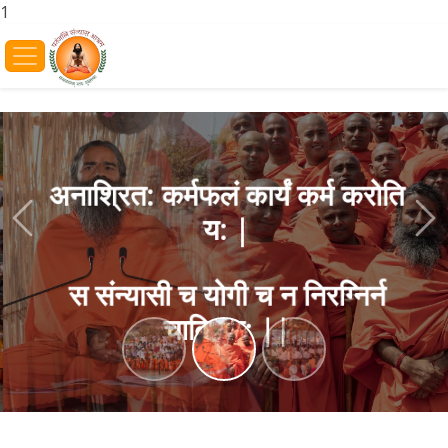
1
अनाश्रित: कर्मफलं कार्यं कर्म करोति
य: |
Previous
Ne
स संन्यासी च योगी च न निरग्निर्न
चाक्रिय: ||