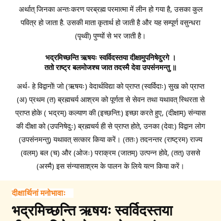
अर्थात् जिनका अन्तःकरण परब्रह्म परमात्मा में लीन हो गया है, उसका कुल
पवित्र हो जाता है. उसकी माता कृतार्थ हो जाती है और यह सम्पूर्ण वसुन्धरा
(पृथ्वी) पुण्यों से भर जाती है।
भद्रमिच्छन्ति ऋषयः स्वर्विदस्तया दीक्षामुपनिषेदुरगे ।
ततो राष्ट्र बलमोजश्च जात तदस्मै देवा उपसंनमन्तु ॥
अर्थ- हे विद्वानों! जो (ऋषयः) वेदार्थविद्या को प्राप्त (स्वर्विदाः) सुख को प्राप्त
(अ) प्रथम (त) ब्रह्मचर्य आश्रम को पूर्णता से सेवन तथा यथावत् स्थिरता से
प्राप्त होके ( भद्रम्) कल्याण की (इच्छन्ति:) इच्छा करते हुए, (दीक्षाम्) संन्यास
की दीक्षा को (उपनिषेदुः) ब्रह्मचर्य ही से प्राप्त होते, उनका (देवा:) विद्वान लोग
(उपसंनमन्तु) यथावत् सत्कार किया करें। (ततः) तदनन्तर (राष्ट्रम) राज्य
(वलम्) बल (च) और (ओजः) पराक्रम (जातम्) उत्पन्न होवे, (तत्) उससे
(अस्मै) इस संन्यासाश्रम के पालन के लिये यत्न किया करें।
दीक्षार्थिनां मनोभावाः
भद्रमिच्छन्ति ऋषयः स्वर्विदस्तया