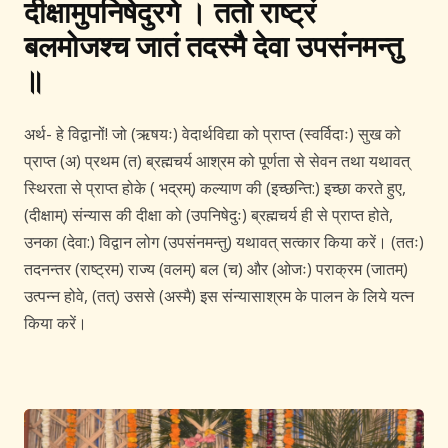
दीक्षामुपनिषेदुरगे । ततो राष्ट्रं
बलमोजश्च जातं तदस्मै देवा उपसंनमन्तु
॥
अर्थ- हे विद्वानों! जो (ऋषयः) वेदार्थविद्या को प्राप्त (स्वर्विदाः) सुख को
प्राप्त (अ) प्रथम (त) ब्रह्मचर्य आश्रम को पूर्णता से सेवन तथा यथावत्
स्थिरता से प्राप्त होके ( भद्रम्) कल्याण की (इच्छन्ति:) इच्छा करते हुए,
(दीक्षाम्) संन्यास की दीक्षा को (उपनिषेदुः) ब्रह्मचर्य ही से प्राप्त होते,
उनका (देवा:) विद्वान लोग (उपसंनमन्तु) यथावत् सत्कार किया करें। (ततः)
तदनन्तर (राष्ट्रम) राज्य (वलम्) बल (च) और (ओजः) पराक्रम (जातम्)
उत्पन्न होवे, (तत्) उससे (अस्मै) इस संन्यासाश्रम के पालन के लिये यत्न
किया करें।