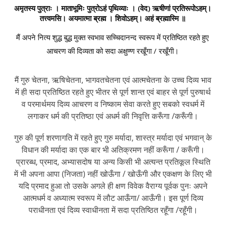
अमृतस्य पुत्राः । माताभूमिः पुत्रोऽहं पृथिव्याः । (वेद) ऋषीणां प्रतिरूपोऽहम्।
तत्त्वमसि। अयमात्मा ब्रह्म । शिवोऽहम्। अहं ब्रह्मास्मि ॥
मैं अपने नित्य शुद्ध बुद्ध मुक्त स्वभाव सच्चिदानन्द स्वरूप में प्रतिष्ठित रहते हुए
आचरण की दिव्यता को सदा अक्षुण्ण रखूँगा / रखूँगी।
मैं गुरु चेतना, ऋषिचेतना, भागवतचेतना एवं आत्मचेतना के उच्च दिव्य भाव
में ही सदा प्रतिष्ठित रहते हुए भीतर से पूर्ण शान्त एवं बाहर से पूर्ण पुरुषार्थ
व परमार्थमय दिव्य आचरण व निष्काम सेवा करते हुए सबको स्वधर्म में
लगाकर धर्म की प्रतिष्ठा एवं अधर्म की निवृत्ति करूँगा /करूँगी।
गुरु की पूर्ण शरणागति में रहते हुए गुरु मर्यादा, शास्त्र मर्यादा एवं भगवान् के
विधान की मर्यादा का एक बार भी अतिक्रमण नहीं करूँगा / करूँगी।
प्रारब्ध, प्रमाद, अभ्यासदोष या अन्य किसी भी अत्यन्त प्रतिकूल स्थिति
में भी अपना आपा (निजता) नहीं खोऊँगा / खोऊँगी और एकक्षण के लिए भी
यदि प्रमाद हुआ तो उसके अगले ही क्षण विवेक वैराग्य पूर्वक पुनः अपने
आत्मधर्म व अध्यात्म स्वरूप में लौट आऊँगा/ आऊँगी। इस पूर्ण दिव्य
पराधीनता एवं दिव्य स्वाधीनता में सदा प्रतिष्ठित रहूँगा /रहूँगी।