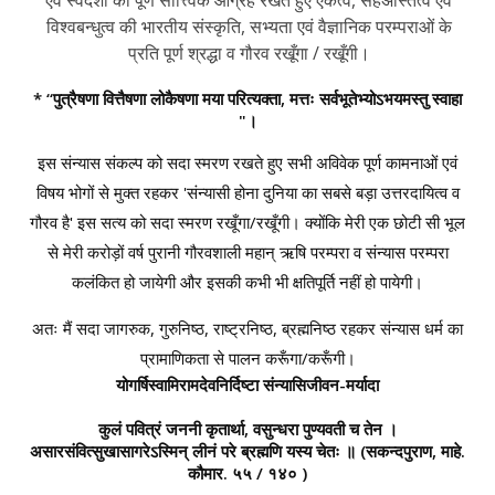
विश्वबन्धुत्व की भारतीय संस्कृति, सभ्यता एवं वैज्ञानिक परम्पराओं के
प्रति पूर्ण श्रद्धा व गौरव रखूँगा / रखूँगी।
* “पुत्रैषणा वित्तैषणा लोकैषणा मया परित्यक्ता, मत्तः सर्वभूतेभ्योऽभयमस्तु स्वाहा
"।
इस संन्यास संकल्प को सदा स्मरण रखते हुए सभी अविवेक पूर्ण कामनाओं एवं
विषय भोगों से मुक्त रहकर 'संन्यासी होना दुनिया का सबसे बड़ा उत्तरदायित्व व
गौरव है' इस सत्य को सदा स्मरण रखूँगा/रखूँगी। क्योंकि मेरी एक छोटी सी भूल
से मेरी करोड़ों वर्ष पुरानी गौरवशाली महान् ऋषि परम्परा व संन्यास परम्परा
कलंकित हो जायेगी और इसकी कभी भी क्षतिपूर्ति नहीं हो पायेगी।
अतः मैं सदा जागरुक, गुरुनिष्ठ, राष्ट्रनिष्ठ, ब्रह्मनिष्ठ रहकर संन्यास धर्म का
प्रामाणिकता से पालन करूँगा/करूँगी।
योगर्षिस्वामिरामदेवनिर्दिष्टा संन्यासिजीवन-मर्यादा
कुलं पवित्रं जननी कृतार्था, वसुन्धरा पुण्यवती च तेन ।
असारसंवित्सुखासागरेऽस्मिन् लीनं परे ब्रह्मणि यस्य चेतः ॥
(सकन्दपुराण, माहे.
कौमार. ५५ / १४० )