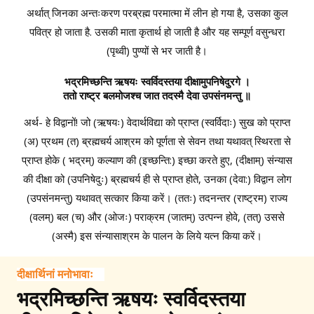
अर्थात् जिनका अन्तःकरण परब्रह्म परमात्मा में लीन हो गया है, उसका कुल
पवित्र हो जाता है. उसकी माता कृतार्थ हो जाती है और यह सम्पूर्ण वसुन्धरा
(पृथ्वी) पुण्यों से भर जाती है।
भद्रमिच्छन्ति ऋषयः स्वर्विदस्तया दीक्षामुपनिषेदुरगे ।
ततो राष्ट्र बलमोजश्च जात तदस्मै देवा उपसंनमन्तु ॥
अर्थ- हे विद्वानों! जो (ऋषयः) वेदार्थविद्या को प्राप्त (स्वर्विदाः) सुख को प्राप्त
(अ) प्रथम (त) ब्रह्मचर्य आश्रम को पूर्णता से सेवन तथा यथावत् स्थिरता से
प्राप्त होके ( भद्रम्) कल्याण की (इच्छन्ति:) इच्छा करते हुए, (दीक्षाम्) संन्यास
की दीक्षा को (उपनिषेदुः) ब्रह्मचर्य ही से प्राप्त होते, उनका (देवा:) विद्वान लोग
(उपसंनमन्तु) यथावत् सत्कार किया करें। (ततः) तदनन्तर (राष्ट्रम) राज्य
(वलम्) बल (च) और (ओजः) पराक्रम (जातम्) उत्पन्न होवे, (तत्) उससे
(अस्मै) इस संन्यासाश्रम के पालन के लिये यत्न किया करें।
दीक्षार्थिनां मनोभावाः
भद्रमिच्छन्ति ऋषयः स्वर्विदस्तया