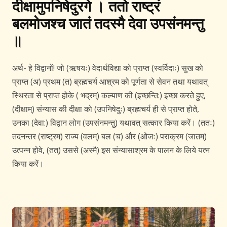
दीक्षामुपनिषेदुरगे । ततो राष्ट्रं
बलमोजश्च जातं तदस्मै देवा उपसंनमन्तु
॥
अर्थ- हे विद्वानों! जो (ऋषयः) वेदार्थविद्या को प्राप्त (स्वर्विदाः) सुख को
प्राप्त (अ) प्रथम (त) ब्रह्मचर्य आश्रम को पूर्णता से सेवन तथा यथावत्
स्थिरता से प्राप्त होके ( भद्रम्) कल्याण की (इच्छन्ति:) इच्छा करते हुए,
(दीक्षाम्) संन्यास की दीक्षा को (उपनिषेदुः) ब्रह्मचर्य ही से प्राप्त होते,
उनका (देवा:) विद्वान लोग (उपसंनमन्तु) यथावत् सत्कार किया करें। (ततः)
तदनन्तर (राष्ट्रम) राज्य (वलम्) बल (च) और (ओजः) पराक्रम (जातम्)
उत्पन्न होवे, (तत्) उससे (अस्मै) इस संन्यासाश्रम के पालन के लिये यत्न
किया करें।