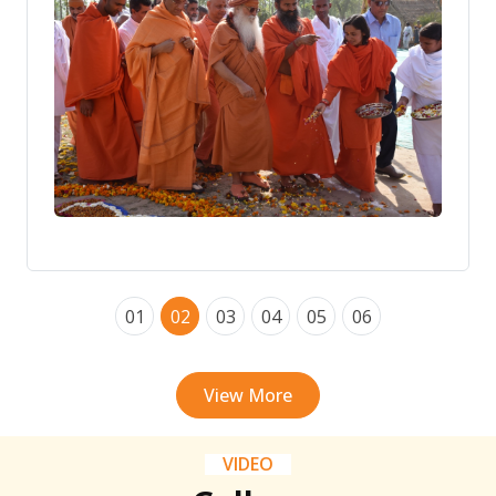
01
02
03
04
05
06
View More
VIDEO