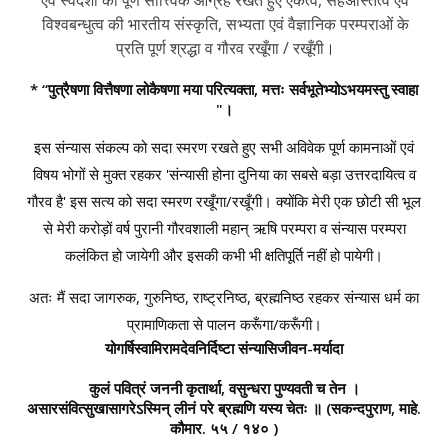
विश्वबन्धुत्व की भारतीय संस्कृति, सभ्यता एवं वैज्ञानिक परम्पराओं के
प्रति पूर्ण श्रद्धा व गौरव रखूँगा / रखूँगी।
* “पुत्रैषणा वित्तैषणा लोकैषणा मया परित्यक्ता, मत्तः सर्वभूतेभ्योऽभयमस्तु स्वाहा
"।
इस संन्यास संकल्प को सदा स्मरण रखते हुए सभी अविवेक पूर्ण कामनाओं एवं
विषय भोगों से मुक्त रहकर 'संन्यासी होना दुनिया का सबसे बड़ा उत्तरदायित्व व
गौरव है' इस सत्य को सदा स्मरण रखूँगा/रखूँगी। क्योंकि मेरी एक छोटी सी भूल
से मेरी करोड़ों वर्ष पुरानी गौरवशाली महान् ऋषि परम्परा व संन्यास परम्परा
कलंकित हो जायेगी और इसकी कभी भी क्षतिपूर्ति नहीं हो पायेगी।
अतः मैं सदा जागरुक, गुरुनिष्ठ, राष्ट्रनिष्ठ, ब्रह्मनिष्ठ रहकर संन्यास धर्म का
प्रामाणिकता से पालन करूँगा/करूँगी।
योगर्षिस्वामिरामदेवनिर्दिष्टा संन्यासिजीवन-मर्यादा
कुलं पवित्रं जननी कृतार्था, वसुन्धरा पुण्यवती च तेन ।
असारसंवित्सुखासागरेऽस्मिन् लीनं परे ब्रह्मणि यस्य चेतः ॥
(सकन्दपुराण, माहे.
कौमार. ५५ / १४० )