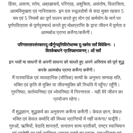
हिंसा, असत्य, स्तेय, अब्रह्मचर्य, परिग्रह, अशुचिता, असंतोष, विलासिता,
आत्मविमुखता एवं नास्तिकता- इन दस स्थूलदोषों से सदा मुक्त रहकर 5
यम एवं 5 नियमों का पूर्ण पालन करते हुए योग एवं कर्मयोग के मार्ग पर
पूर्णपवित्रता से पूर्णपुरुषार्थ करते हुए मोक्षप्राप्ति के द्वारा जीवन में पूर्णता व
आत्मबोध प्राप्त करुँगा/करूँगी।
परिणामतापसंस्कारदुःखैर्गुणवृत्तिविरोधाच्च दुःखमेव सर्वं विवेकिनः ।
वितर्कबाधने प्रतिपक्षभावनम्। ओं सर्वं
इन भावों या साधनों से अपनी साधना को साधते हुए अपने अस्तित्व को पूर्ण शुद्ध
करके आत्मबोध प्राप्त करूँगा करुँगी।
मैं पारमार्थिक एवं व्यावहारिक (भौतिक) सत्यों के अनुरूप सम्यक् मति,
भक्ति एवं कृति से मुक्ति या जीवनमुक्ति की स्थिति में रहूँगा/ रहूँगी।
गुरुनिष्ठा, कर्तव्यनिष्ठा एवं ध्येयनिष्ठा में निरन्तरता - यही मेरे जीवन का
प्रयोजन रहेगा।
मैं शुद्धज्ञान, शुद्धकर्म का अनुसरण करूँगा करूँगी। केवल ज्ञान, केवल
भक्ति एवं केवल कर्मादि की मिथ्या भ्रान्तियों में नहीं फरूंगा/ फयूँगी।
गुरुओं, ऋषियों, वेदादि शास्त्रों, सनातन सत्य प्रतीकों, राष्ट्र स्वाभिमान
एवं स्वदेशी का पूर्ण सात्त्विक आग्रह रखते हुए एकत्व, सहअस्तित्व एवं