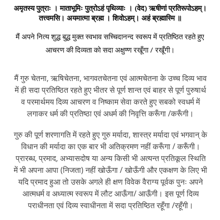
अमृतस्य पुत्राः । माताभूमिः पुत्रोऽहं पृथिव्याः । (वेद) ऋषीणां प्रतिरूपोऽहम्।
तत्त्वमसि। अयमात्मा ब्रह्म । शिवोऽहम्। अहं ब्रह्मास्मि ॥
मैं अपने नित्य शुद्ध बुद्ध मुक्त स्वभाव सच्चिदानन्द स्वरूप में प्रतिष्ठित रहते हुए
आचरण की दिव्यता को सदा अक्षुण्ण रखूँगा / रखूँगी।
मैं गुरु चेतना, ऋषिचेतना, भागवतचेतना एवं आत्मचेतना के उच्च दिव्य भाव
में ही सदा प्रतिष्ठित रहते हुए भीतर से पूर्ण शान्त एवं बाहर से पूर्ण पुरुषार्थ
व परमार्थमय दिव्य आचरण व निष्काम सेवा करते हुए सबको स्वधर्म में
लगाकर धर्म की प्रतिष्ठा एवं अधर्म की निवृत्ति करूँगा /करूँगी।
गुरु की पूर्ण शरणागति में रहते हुए गुरु मर्यादा, शास्त्र मर्यादा एवं भगवान् के
विधान की मर्यादा का एक बार भी अतिक्रमण नहीं करूँगा / करूँगी।
प्रारब्ध, प्रमाद, अभ्यासदोष या अन्य किसी भी अत्यन्त प्रतिकूल स्थिति
में भी अपना आपा (निजता) नहीं खोऊँगा / खोऊँगी और एकक्षण के लिए भी
यदि प्रमाद हुआ तो उसके अगले ही क्षण विवेक वैराग्य पूर्वक पुनः अपने
आत्मधर्म व अध्यात्म स्वरूप में लौट आऊँगा/ आऊँगी। इस पूर्ण दिव्य
पराधीनता एवं दिव्य स्वाधीनता में सदा प्रतिष्ठित रहूँगा /रहूँगी।