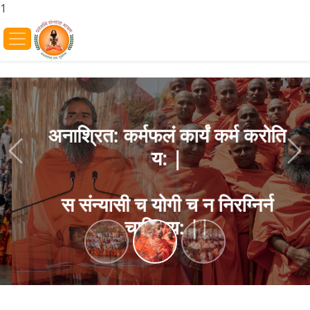
1
अनाश्रित: कर्मफलं कार्यं कर्म करोति
य: |
Previous
Ne
स संन्यासी च योगी च न निरग्निर्न
चाक्रिय: ||