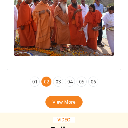
01
02
03
04
05
06
View More
VIDEO