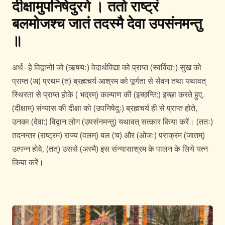
दीक्षामुपनिषेदुरगे । ततो राष्ट्रं
बलमोजश्च जातं तदस्मै देवा उपसंनमन्तु
॥
अर्थ- हे विद्वानों! जो (ऋषयः) वेदार्थविद्या को प्राप्त (स्वर्विदाः) सुख को
प्राप्त (अ) प्रथम (त) ब्रह्मचर्य आश्रम को पूर्णता से सेवन तथा यथावत्
स्थिरता से प्राप्त होके ( भद्रम्) कल्याण की (इच्छन्ति:) इच्छा करते हुए,
(दीक्षाम्) संन्यास की दीक्षा को (उपनिषेदुः) ब्रह्मचर्य ही से प्राप्त होते,
उनका (देवा:) विद्वान लोग (उपसंनमन्तु) यथावत् सत्कार किया करें। (ततः)
तदनन्तर (राष्ट्रम) राज्य (वलम्) बल (च) और (ओजः) पराक्रम (जातम्)
उत्पन्न होवे, (तत्) उससे (अस्मै) इस संन्यासाश्रम के पालन के लिये यत्न
किया करें।