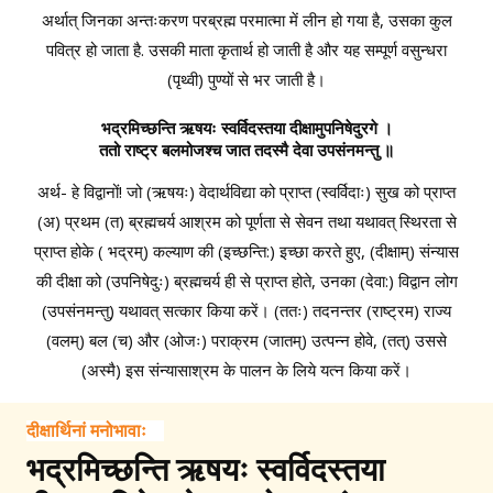
अर्थात् जिनका अन्तःकरण परब्रह्म परमात्मा में लीन हो गया है, उसका कुल
पवित्र हो जाता है. उसकी माता कृतार्थ हो जाती है और यह सम्पूर्ण वसुन्धरा
(पृथ्वी) पुण्यों से भर जाती है।
भद्रमिच्छन्ति ऋषयः स्वर्विदस्तया दीक्षामुपनिषेदुरगे ।
ततो राष्ट्र बलमोजश्च जात तदस्मै देवा उपसंनमन्तु ॥
अर्थ- हे विद्वानों! जो (ऋषयः) वेदार्थविद्या को प्राप्त (स्वर्विदाः) सुख को प्राप्त
(अ) प्रथम (त) ब्रह्मचर्य आश्रम को पूर्णता से सेवन तथा यथावत् स्थिरता से
प्राप्त होके ( भद्रम्) कल्याण की (इच्छन्ति:) इच्छा करते हुए, (दीक्षाम्) संन्यास
की दीक्षा को (उपनिषेदुः) ब्रह्मचर्य ही से प्राप्त होते, उनका (देवा:) विद्वान लोग
(उपसंनमन्तु) यथावत् सत्कार किया करें। (ततः) तदनन्तर (राष्ट्रम) राज्य
(वलम्) बल (च) और (ओजः) पराक्रम (जातम्) उत्पन्न होवे, (तत्) उससे
(अस्मै) इस संन्यासाश्रम के पालन के लिये यत्न किया करें।
दीक्षार्थिनां मनोभावाः
भद्रमिच्छन्ति ऋषयः स्वर्विदस्तया