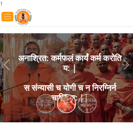
1
अनाश्रित: कर्मफलं कार्यं कर्म करोति
य: |
Previous
Ne
स संन्यासी च योगी च न निरग्निर्न
चाक्रिय: ||