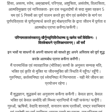
हिंसा, असत्य, स्तेय, अब्रह्मचर्य, परिग्रह, अशुचिता, असंतोष, विलासिता,
आत्मविमुखता एवं नास्तिकता- इन दस स्थूलदोषों से सदा मुक्त रहकर 5
यम एवं 5 नियमों का पूर्ण पालन करते हुए योग एवं कर्मयोग के मार्ग पर
पूर्णपवित्रता से पूर्णपुरुषार्थ करते हुए मोक्षप्राप्ति के द्वारा जीवन में पूर्णता व
आत्मबोध प्राप्त करुँगा/करूँगी।
परिणामतापसंस्कारदुःखैर्गुणवृत्तिविरोधाच्च दुःखमेव सर्वं विवेकिनः ।
वितर्कबाधने प्रतिपक्षभावनम्। ओं सर्वं
इन भावों या साधनों से अपनी साधना को साधते हुए अपने अस्तित्व को पूर्ण शुद्ध
करके आत्मबोध प्राप्त करूँगा करुँगी।
मैं पारमार्थिक एवं व्यावहारिक (भौतिक) सत्यों के अनुरूप सम्यक् मति,
भक्ति एवं कृति से मुक्ति या जीवनमुक्ति की स्थिति में रहूँगा/ रहूँगी।
गुरुनिष्ठा, कर्तव्यनिष्ठा एवं ध्येयनिष्ठा में निरन्तरता - यही मेरे जीवन का
प्रयोजन रहेगा।
मैं शुद्धज्ञान, शुद्धकर्म का अनुसरण करूँगा करूँगी। केवल ज्ञान, केवल
भक्ति एवं केवल कर्मादि की मिथ्या भ्रान्तियों में नहीं फरूंगा/ फयूँगी।
गुरुओं, ऋषियों, वेदादि शास्त्रों, सनातन सत्य प्रतीकों, राष्ट्र स्वाभिमान
एवं स्वदेशी का पूर्ण सात्त्विक आग्रह रखते हुए एकत्व, सहअस्तित्व एवं