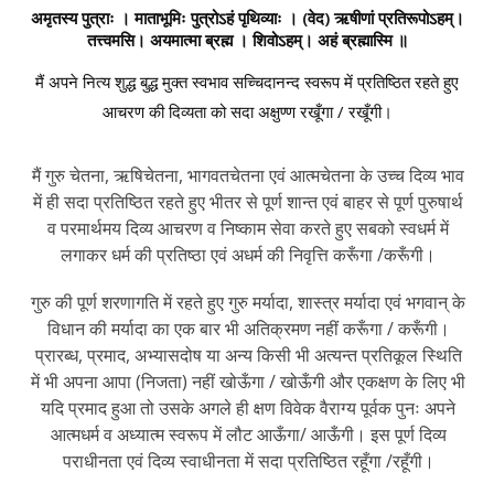
अमृतस्य पुत्राः । माताभूमिः पुत्रोऽहं पृथिव्याः । (वेद) ऋषीणां प्रतिरूपोऽहम्।
तत्त्वमसि। अयमात्मा ब्रह्म । शिवोऽहम्। अहं ब्रह्मास्मि ॥
मैं अपने नित्य शुद्ध बुद्ध मुक्त स्वभाव सच्चिदानन्द स्वरूप में प्रतिष्ठित रहते हुए
आचरण की दिव्यता को सदा अक्षुण्ण रखूँगा / रखूँगी।
मैं गुरु चेतना, ऋषिचेतना, भागवतचेतना एवं आत्मचेतना के उच्च दिव्य भाव
में ही सदा प्रतिष्ठित रहते हुए भीतर से पूर्ण शान्त एवं बाहर से पूर्ण पुरुषार्थ
व परमार्थमय दिव्य आचरण व निष्काम सेवा करते हुए सबको स्वधर्म में
लगाकर धर्म की प्रतिष्ठा एवं अधर्म की निवृत्ति करूँगा /करूँगी।
गुरु की पूर्ण शरणागति में रहते हुए गुरु मर्यादा, शास्त्र मर्यादा एवं भगवान् के
विधान की मर्यादा का एक बार भी अतिक्रमण नहीं करूँगा / करूँगी।
प्रारब्ध, प्रमाद, अभ्यासदोष या अन्य किसी भी अत्यन्त प्रतिकूल स्थिति
में भी अपना आपा (निजता) नहीं खोऊँगा / खोऊँगी और एकक्षण के लिए भी
यदि प्रमाद हुआ तो उसके अगले ही क्षण विवेक वैराग्य पूर्वक पुनः अपने
आत्मधर्म व अध्यात्म स्वरूप में लौट आऊँगा/ आऊँगी। इस पूर्ण दिव्य
पराधीनता एवं दिव्य स्वाधीनता में सदा प्रतिष्ठित रहूँगा /रहूँगी।