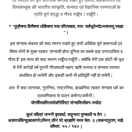
विश्वबन्धुत्व की भारतीय संस्कृति, सभ्यता एवं वैज्ञानिक परम्पराओं के
प्रति पूर्ण श्रद्धा व गौरव रखूँगा / रखूँगी।
* “पुत्रैषणा वित्तैषणा लोकैषणा मया परित्यक्ता, मत्तः सर्वभूतेभ्योऽभयमस्तु स्वाहा
"।
इस संन्यास संकल्प को सदा स्मरण रखते हुए सभी अविवेक पूर्ण कामनाओं एवं
विषय भोगों से मुक्त रहकर 'संन्यासी होना दुनिया का सबसे बड़ा उत्तरदायित्व व
गौरव है' इस सत्य को सदा स्मरण रखूँगा/रखूँगी। क्योंकि मेरी एक छोटी सी भूल
से मेरी करोड़ों वर्ष पुरानी गौरवशाली महान् ऋषि परम्परा व संन्यास परम्परा
कलंकित हो जायेगी और इसकी कभी भी क्षतिपूर्ति नहीं हो पायेगी।
अतः मैं सदा जागरुक, गुरुनिष्ठ, राष्ट्रनिष्ठ, ब्रह्मनिष्ठ रहकर संन्यास धर्म का
प्रामाणिकता से पालन करूँगा/करूँगी।
योगर्षिस्वामिरामदेवनिर्दिष्टा संन्यासिजीवन-मर्यादा
कुलं पवित्रं जननी कृतार्था, वसुन्धरा पुण्यवती च तेन ।
असारसंवित्सुखासागरेऽस्मिन् लीनं परे ब्रह्मणि यस्य चेतः ॥
(सकन्दपुराण, माहे.
कौमार. ५५ / १४० )