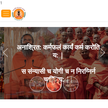
1
अनाश्रित: कर्मफलं कार्यं कर्म करोति
य: |
Previous
Ne
स संन्यासी च योगी च न निरग्निर्न
चाक्रिय: ||