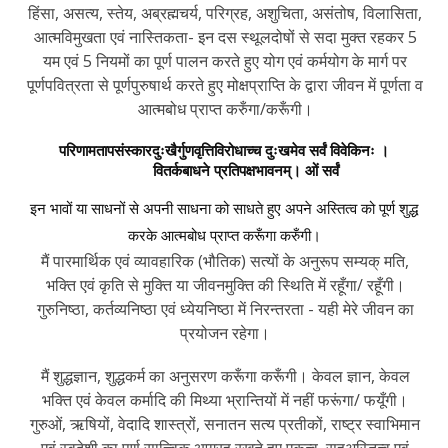
हिंसा, असत्य, स्तेय, अब्रह्मचर्य, परिग्रह, अशुचिता, असंतोष, विलासिता,
आत्मविमुखता एवं नास्तिकता- इन दस स्थूलदोषों से सदा मुक्त रहकर 5
यम एवं 5 नियमों का पूर्ण पालन करते हुए योग एवं कर्मयोग के मार्ग पर
पूर्णपवित्रता से पूर्णपुरुषार्थ करते हुए मोक्षप्राप्ति के द्वारा जीवन में पूर्णता व
आत्मबोध प्राप्त करुँगा/करूँगी।
परिणामतापसंस्कारदुःखैर्गुणवृत्तिविरोधाच्च दुःखमेव सर्वं विवेकिनः ।
वितर्कबाधने प्रतिपक्षभावनम्। ओं सर्वं
इन भावों या साधनों से अपनी साधना को साधते हुए अपने अस्तित्व को पूर्ण शुद्ध
करके आत्मबोध प्राप्त करूँगा करुँगी।
मैं पारमार्थिक एवं व्यावहारिक (भौतिक) सत्यों के अनुरूप सम्यक् मति,
भक्ति एवं कृति से मुक्ति या जीवनमुक्ति की स्थिति में रहूँगा/ रहूँगी।
गुरुनिष्ठा, कर्तव्यनिष्ठा एवं ध्येयनिष्ठा में निरन्तरता - यही मेरे जीवन का
प्रयोजन रहेगा।
मैं शुद्धज्ञान, शुद्धकर्म का अनुसरण करूँगा करूँगी। केवल ज्ञान, केवल
भक्ति एवं केवल कर्मादि की मिथ्या भ्रान्तियों में नहीं फरूंगा/ फयूँगी।
गुरुओं, ऋषियों, वेदादि शास्त्रों, सनातन सत्य प्रतीकों, राष्ट्र स्वाभिमान
एवं स्वदेशी का पूर्ण सात्त्विक आग्रह रखते हुए एकत्व, सहअस्तित्व एवं