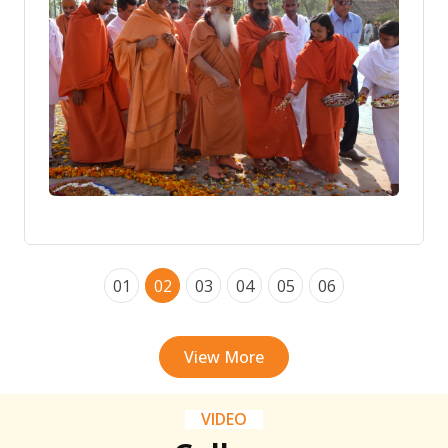
01
02
03
04
05
06
View More
VIDEO