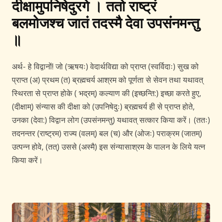
दीक्षामुपनिषेदुरगे । ततो राष्ट्रं
बलमोजश्च जातं तदस्मै देवा उपसंनमन्तु
॥
अर्थ- हे विद्वानों! जो (ऋषयः) वेदार्थविद्या को प्राप्त (स्वर्विदाः) सुख को
प्राप्त (अ) प्रथम (त) ब्रह्मचर्य आश्रम को पूर्णता से सेवन तथा यथावत्
स्थिरता से प्राप्त होके ( भद्रम्) कल्याण की (इच्छन्ति:) इच्छा करते हुए,
(दीक्षाम्) संन्यास की दीक्षा को (उपनिषेदुः) ब्रह्मचर्य ही से प्राप्त होते,
उनका (देवा:) विद्वान लोग (उपसंनमन्तु) यथावत् सत्कार किया करें। (ततः)
तदनन्तर (राष्ट्रम) राज्य (वलम्) बल (च) और (ओजः) पराक्रम (जातम्)
उत्पन्न होवे, (तत्) उससे (अस्मै) इस संन्यासाश्रम के पालन के लिये यत्न
किया करें।