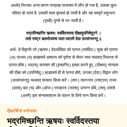
अर्थात् जिनका अन्तःकरण परब्रह्म परमात्मा में लीन हो गया है, उसका कुल
पवित्र हो जाता है. उसकी माता कृतार्थ हो जाती है और यह सम्पूर्ण वसुन्धरा
(पृथ्वी) पुण्यों से भर जाती है।
भद्रमिच्छन्ति ऋषयः स्वर्विदस्तया दीक्षामुपनिषेदुरगे ।
ततो राष्ट्र बलमोजश्च जात तदस्मै देवा उपसंनमन्तु ॥
अर्थ- हे विद्वानों! जो (ऋषयः) वेदार्थविद्या को प्राप्त (स्वर्विदाः) सुख को प्राप्त
(अ) प्रथम (त) ब्रह्मचर्य आश्रम को पूर्णता से सेवन तथा यथावत् स्थिरता से
प्राप्त होके ( भद्रम्) कल्याण की (इच्छन्ति:) इच्छा करते हुए, (दीक्षाम्) संन्यास
की दीक्षा को (उपनिषेदुः) ब्रह्मचर्य ही से प्राप्त होते, उनका (देवा:) विद्वान लोग
(उपसंनमन्तु) यथावत् सत्कार किया करें। (ततः) तदनन्तर (राष्ट्रम) राज्य
(वलम्) बल (च) और (ओजः) पराक्रम (जातम्) उत्पन्न होवे, (तत्) उससे
(अस्मै) इस संन्यासाश्रम के पालन के लिये यत्न किया करें।
दीक्षार्थिनां मनोभावाः
भद्रमिच्छन्ति ऋषयः स्वर्विदस्तया