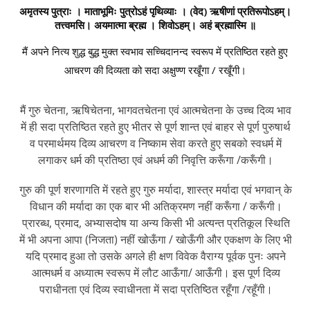
अमृतस्य पुत्राः । माताभूमिः पुत्रोऽहं पृथिव्याः । (वेद) ऋषीणां प्रतिरूपोऽहम्।
तत्त्वमसि। अयमात्मा ब्रह्म । शिवोऽहम्। अहं ब्रह्मास्मि ॥
मैं अपने नित्य शुद्ध बुद्ध मुक्त स्वभाव सच्चिदानन्द स्वरूप में प्रतिष्ठित रहते हुए
आचरण की दिव्यता को सदा अक्षुण्ण रखूँगा / रखूँगी।
मैं गुरु चेतना, ऋषिचेतना, भागवतचेतना एवं आत्मचेतना के उच्च दिव्य भाव
में ही सदा प्रतिष्ठित रहते हुए भीतर से पूर्ण शान्त एवं बाहर से पूर्ण पुरुषार्थ
व परमार्थमय दिव्य आचरण व निष्काम सेवा करते हुए सबको स्वधर्म में
लगाकर धर्म की प्रतिष्ठा एवं अधर्म की निवृत्ति करूँगा /करूँगी।
गुरु की पूर्ण शरणागति में रहते हुए गुरु मर्यादा, शास्त्र मर्यादा एवं भगवान् के
विधान की मर्यादा का एक बार भी अतिक्रमण नहीं करूँगा / करूँगी।
प्रारब्ध, प्रमाद, अभ्यासदोष या अन्य किसी भी अत्यन्त प्रतिकूल स्थिति
में भी अपना आपा (निजता) नहीं खोऊँगा / खोऊँगी और एकक्षण के लिए भी
यदि प्रमाद हुआ तो उसके अगले ही क्षण विवेक वैराग्य पूर्वक पुनः अपने
आत्मधर्म व अध्यात्म स्वरूप में लौट आऊँगा/ आऊँगी। इस पूर्ण दिव्य
पराधीनता एवं दिव्य स्वाधीनता में सदा प्रतिष्ठित रहूँगा /रहूँगी।