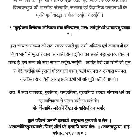
विश्वबन्धुत्व की भारतीय संस्कृति, सभ्यता एवं वैज्ञानिक परम्पराओं के
प्रति पूर्ण श्रद्धा व गौरव रखूँगा / रखूँगी।
* “पुत्रैषणा वित्तैषणा लोकैषणा मया परित्यक्ता, मत्तः सर्वभूतेभ्योऽभयमस्तु स्वाहा
"।
इस संन्यास संकल्प को सदा स्मरण रखते हुए सभी अविवेक पूर्ण कामनाओं एवं
विषय भोगों से मुक्त रहकर 'संन्यासी होना दुनिया का सबसे बड़ा उत्तरदायित्व व
गौरव है' इस सत्य को सदा स्मरण रखूँगा/रखूँगी। क्योंकि मेरी एक छोटी सी भूल
से मेरी करोड़ों वर्ष पुरानी गौरवशाली महान् ऋषि परम्परा व संन्यास परम्परा
कलंकित हो जायेगी और इसकी कभी भी क्षतिपूर्ति नहीं हो पायेगी।
अतः मैं सदा जागरुक, गुरुनिष्ठ, राष्ट्रनिष्ठ, ब्रह्मनिष्ठ रहकर संन्यास धर्म का
प्रामाणिकता से पालन करूँगा/करूँगी।
योगर्षिस्वामिरामदेवनिर्दिष्टा संन्यासिजीवन-मर्यादा
कुलं पवित्रं जननी कृतार्था, वसुन्धरा पुण्यवती च तेन ।
असारसंवित्सुखासागरेऽस्मिन् लीनं परे ब्रह्मणि यस्य चेतः ॥
(सकन्दपुराण, माहे.
कौमार. ५५ / १४० )