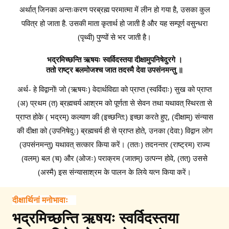
अर्थात् जिनका अन्तःकरण परब्रह्म परमात्मा में लीन हो गया है, उसका कुल
पवित्र हो जाता है. उसकी माता कृतार्थ हो जाती है और यह सम्पूर्ण वसुन्धरा
(पृथ्वी) पुण्यों से भर जाती है।
भद्रमिच्छन्ति ऋषयः स्वर्विदस्तया दीक्षामुपनिषेदुरगे ।
ततो राष्ट्र बलमोजश्च जात तदस्मै देवा उपसंनमन्तु ॥
अर्थ- हे विद्वानों! जो (ऋषयः) वेदार्थविद्या को प्राप्त (स्वर्विदाः) सुख को प्राप्त
(अ) प्रथम (त) ब्रह्मचर्य आश्रम को पूर्णता से सेवन तथा यथावत् स्थिरता से
प्राप्त होके ( भद्रम्) कल्याण की (इच्छन्ति:) इच्छा करते हुए, (दीक्षाम्) संन्यास
की दीक्षा को (उपनिषेदुः) ब्रह्मचर्य ही से प्राप्त होते, उनका (देवा:) विद्वान लोग
(उपसंनमन्तु) यथावत् सत्कार किया करें। (ततः) तदनन्तर (राष्ट्रम) राज्य
(वलम्) बल (च) और (ओजः) पराक्रम (जातम्) उत्पन्न होवे, (तत्) उससे
(अस्मै) इस संन्यासाश्रम के पालन के लिये यत्न किया करें।
दीक्षार्थिनां मनोभावाः
भद्रमिच्छन्ति ऋषयः स्वर्विदस्तया