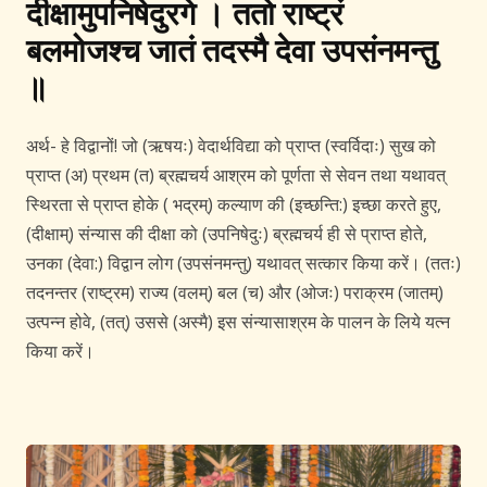
दीक्षामुपनिषेदुरगे । ततो राष्ट्रं
बलमोजश्च जातं तदस्मै देवा उपसंनमन्तु
॥
अर्थ- हे विद्वानों! जो (ऋषयः) वेदार्थविद्या को प्राप्त (स्वर्विदाः) सुख को
प्राप्त (अ) प्रथम (त) ब्रह्मचर्य आश्रम को पूर्णता से सेवन तथा यथावत्
स्थिरता से प्राप्त होके ( भद्रम्) कल्याण की (इच्छन्ति:) इच्छा करते हुए,
(दीक्षाम्) संन्यास की दीक्षा को (उपनिषेदुः) ब्रह्मचर्य ही से प्राप्त होते,
उनका (देवा:) विद्वान लोग (उपसंनमन्तु) यथावत् सत्कार किया करें। (ततः)
तदनन्तर (राष्ट्रम) राज्य (वलम्) बल (च) और (ओजः) पराक्रम (जातम्)
उत्पन्न होवे, (तत्) उससे (अस्मै) इस संन्यासाश्रम के पालन के लिये यत्न
किया करें।