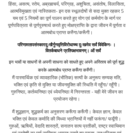
हिंसा, असत्य, स्तेय, अब्रह्मचर्य, परिग्रह, अशुचिता, असंतोष, विलासिता,
आत्मविमुखता एवं नास्तिकता- इन दस स्थूलदोषों से सदा मुक्त रहकर 5
यम एवं 5 नियमों का पूर्ण पालन करते हुए योग एवं कर्मयोग के मार्ग पर
पूर्णपवित्रता से पूर्णपुरुषार्थ करते हुए मोक्षप्राप्ति के द्वारा जीवन में पूर्णता व
आत्मबोध प्राप्त करुँगा/करूँगी।
परिणामतापसंस्कारदुःखैर्गुणवृत्तिविरोधाच्च दुःखमेव सर्वं विवेकिनः ।
वितर्कबाधने प्रतिपक्षभावनम्। ओं सर्वं
इन भावों या साधनों से अपनी साधना को साधते हुए अपने अस्तित्व को पूर्ण शुद्ध
करके आत्मबोध प्राप्त करूँगा करुँगी।
मैं पारमार्थिक एवं व्यावहारिक (भौतिक) सत्यों के अनुरूप सम्यक् मति,
भक्ति एवं कृति से मुक्ति या जीवनमुक्ति की स्थिति में रहूँगा/ रहूँगी।
गुरुनिष्ठा, कर्तव्यनिष्ठा एवं ध्येयनिष्ठा में निरन्तरता - यही मेरे जीवन का
प्रयोजन रहेगा।
मैं शुद्धज्ञान, शुद्धकर्म का अनुसरण करूँगा करूँगी। केवल ज्ञान, केवल
भक्ति एवं केवल कर्मादि की मिथ्या भ्रान्तियों में नहीं फरूंगा/ फयूँगी।
गुरुओं, ऋषियों, वेदादि शास्त्रों, सनातन सत्य प्रतीकों, राष्ट्र स्वाभिमान
एवं स्वदेशी का पूर्ण सात्त्विक आग्रह रखते हुए एकत्व, सहअस्तित्व एवं