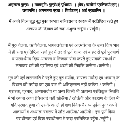
अमृतस्य पुत्राः । माताभूमिः पुत्रोऽहं पृथिव्याः । (वेद) ऋषीणां प्रतिरूपोऽहम्।
तत्त्वमसि। अयमात्मा ब्रह्म । शिवोऽहम्। अहं ब्रह्मास्मि ॥
मैं अपने नित्य शुद्ध बुद्ध मुक्त स्वभाव सच्चिदानन्द स्वरूप में प्रतिष्ठित रहते हुए
आचरण की दिव्यता को सदा अक्षुण्ण रखूँगा / रखूँगी।
मैं गुरु चेतना, ऋषिचेतना, भागवतचेतना एवं आत्मचेतना के उच्च दिव्य भाव
में ही सदा प्रतिष्ठित रहते हुए भीतर से पूर्ण शान्त एवं बाहर से पूर्ण पुरुषार्थ
व परमार्थमय दिव्य आचरण व निष्काम सेवा करते हुए सबको स्वधर्म में
लगाकर धर्म की प्रतिष्ठा एवं अधर्म की निवृत्ति करूँगा /करूँगी।
गुरु की पूर्ण शरणागति में रहते हुए गुरु मर्यादा, शास्त्र मर्यादा एवं भगवान् के
विधान की मर्यादा का एक बार भी अतिक्रमण नहीं करूँगा / करूँगी।
प्रारब्ध, प्रमाद, अभ्यासदोष या अन्य किसी भी अत्यन्त प्रतिकूल स्थिति
में भी अपना आपा (निजता) नहीं खोऊँगा / खोऊँगी और एकक्षण के लिए भी
यदि प्रमाद हुआ तो उसके अगले ही क्षण विवेक वैराग्य पूर्वक पुनः अपने
आत्मधर्म व अध्यात्म स्वरूप में लौट आऊँगा/ आऊँगी। इस पूर्ण दिव्य
पराधीनता एवं दिव्य स्वाधीनता में सदा प्रतिष्ठित रहूँगा /रहूँगी।