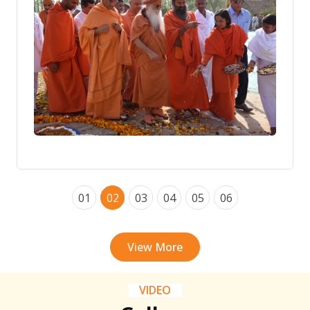
01
02
03
04
05
06
View More
VIDEO