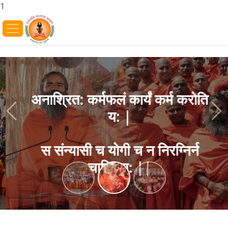
1
अनाश्रित: कर्मफलं कार्यं कर्म करोति
य: |
Previous
Ne
स संन्यासी च योगी च न निरग्निर्न
चाक्रिय: ||