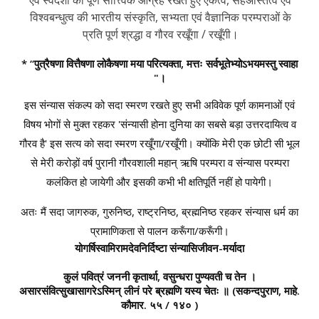
विश्वबन्धुत्व की भारतीय संस्कृति, सभ्यता एवं वैज्ञानिक परम्पराओं के
प्रति पूर्ण श्रद्धा व गौरव रखूँगा / रखूँगी।
* “पुत्रैषणा वित्तैषणा लोकैषणा मया परित्यक्ता, मत्तः सर्वभूतेभ्योऽभयमस्तु स्वाहा
"।
इस संन्यास संकल्प को सदा स्मरण रखते हुए सभी अविवेक पूर्ण कामनाओं एवं
विषय भोगों से मुक्त रहकर 'संन्यासी होना दुनिया का सबसे बड़ा उत्तरदायित्व व
गौरव है' इस सत्य को सदा स्मरण रखूँगा/रखूँगी। क्योंकि मेरी एक छोटी सी भूल
से मेरी करोड़ों वर्ष पुरानी गौरवशाली महान् ऋषि परम्परा व संन्यास परम्परा
कलंकित हो जायेगी और इसकी कभी भी क्षतिपूर्ति नहीं हो पायेगी।
अतः मैं सदा जागरुक, गुरुनिष्ठ, राष्ट्रनिष्ठ, ब्रह्मनिष्ठ रहकर संन्यास धर्म का
प्रामाणिकता से पालन करूँगा/करूँगी।
योगर्षिस्वामिरामदेवनिर्दिष्टा संन्यासिजीवन-मर्यादा
कुलं पवित्रं जननी कृतार्था, वसुन्धरा पुण्यवती च तेन ।
असारसंवित्सुखासागरेऽस्मिन् लीनं परे ब्रह्मणि यस्य चेतः ॥
(सकन्दपुराण, माहे.
कौमार. ५५ / १४० )