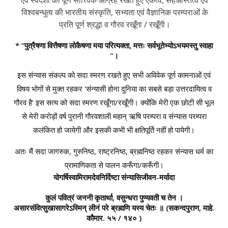
विश्वबन्धुत्व की भारतीय संस्कृति, सभ्यता एवं वैज्ञानिक परम्पराओं के
प्रति पूर्ण श्रद्धा व गौरव रखूँगा / रखूँगी।
* “पुत्रैषणा वित्तैषणा लोकैषणा मया परित्यक्ता, मत्तः सर्वभूतेभ्योऽभयमस्तु स्वाहा
"।
इस संन्यास संकल्प को सदा स्मरण रखते हुए सभी अविवेक पूर्ण कामनाओं एवं
विषय भोगों से मुक्त रहकर 'संन्यासी होना दुनिया का सबसे बड़ा उत्तरदायित्व व
गौरव है' इस सत्य को सदा स्मरण रखूँगा/रखूँगी। क्योंकि मेरी एक छोटी सी भूल
से मेरी करोड़ों वर्ष पुरानी गौरवशाली महान् ऋषि परम्परा व संन्यास परम्परा
कलंकित हो जायेगी और इसकी कभी भी क्षतिपूर्ति नहीं हो पायेगी।
अतः मैं सदा जागरुक, गुरुनिष्ठ, राष्ट्रनिष्ठ, ब्रह्मनिष्ठ रहकर संन्यास धर्म का
प्रामाणिकता से पालन करूँगा/करूँगी।
योगर्षिस्वामिरामदेवनिर्दिष्टा संन्यासिजीवन-मर्यादा
कुलं पवित्रं जननी कृतार्था, वसुन्धरा पुण्यवती च तेन ।
असारसंवित्सुखासागरेऽस्मिन् लीनं परे ब्रह्मणि यस्य चेतः ॥
(सकन्दपुराण, माहे.
कौमार. ५५ / १४० )