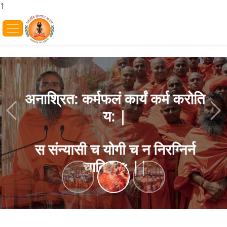
1
अनाश्रित: कर्मफलं कार्यं कर्म करोति
य: |
Previous
Ne
स संन्यासी च योगी च न निरग्निर्न
चाक्रिय: ||