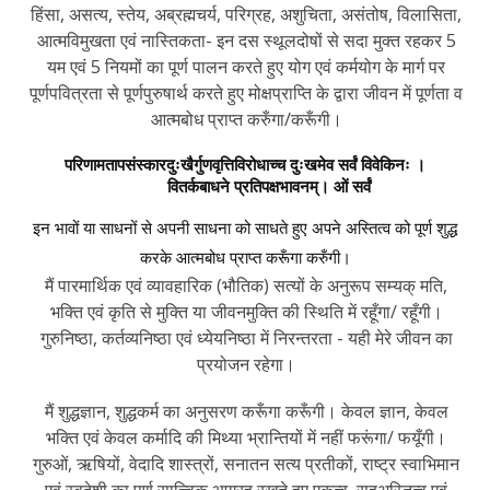
हिंसा, असत्य, स्तेय, अब्रह्मचर्य, परिग्रह, अशुचिता, असंतोष, विलासिता,
आत्मविमुखता एवं नास्तिकता- इन दस स्थूलदोषों से सदा मुक्त रहकर 5
यम एवं 5 नियमों का पूर्ण पालन करते हुए योग एवं कर्मयोग के मार्ग पर
पूर्णपवित्रता से पूर्णपुरुषार्थ करते हुए मोक्षप्राप्ति के द्वारा जीवन में पूर्णता व
आत्मबोध प्राप्त करुँगा/करूँगी।
परिणामतापसंस्कारदुःखैर्गुणवृत्तिविरोधाच्च दुःखमेव सर्वं विवेकिनः ।
वितर्कबाधने प्रतिपक्षभावनम्। ओं सर्वं
इन भावों या साधनों से अपनी साधना को साधते हुए अपने अस्तित्व को पूर्ण शुद्ध
करके आत्मबोध प्राप्त करूँगा करुँगी।
मैं पारमार्थिक एवं व्यावहारिक (भौतिक) सत्यों के अनुरूप सम्यक् मति,
भक्ति एवं कृति से मुक्ति या जीवनमुक्ति की स्थिति में रहूँगा/ रहूँगी।
गुरुनिष्ठा, कर्तव्यनिष्ठा एवं ध्येयनिष्ठा में निरन्तरता - यही मेरे जीवन का
प्रयोजन रहेगा।
मैं शुद्धज्ञान, शुद्धकर्म का अनुसरण करूँगा करूँगी। केवल ज्ञान, केवल
भक्ति एवं केवल कर्मादि की मिथ्या भ्रान्तियों में नहीं फरूंगा/ फयूँगी।
गुरुओं, ऋषियों, वेदादि शास्त्रों, सनातन सत्य प्रतीकों, राष्ट्र स्वाभिमान
एवं स्वदेशी का पूर्ण सात्त्विक आग्रह रखते हुए एकत्व, सहअस्तित्व एवं