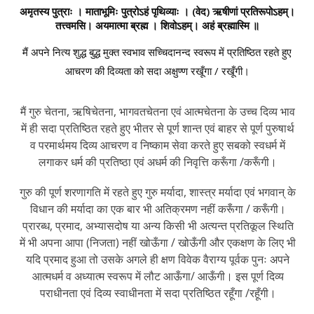
अमृतस्य पुत्राः । माताभूमिः पुत्रोऽहं पृथिव्याः । (वेद) ऋषीणां प्रतिरूपोऽहम्।
तत्त्वमसि। अयमात्मा ब्रह्म । शिवोऽहम्। अहं ब्रह्मास्मि ॥
मैं अपने नित्य शुद्ध बुद्ध मुक्त स्वभाव सच्चिदानन्द स्वरूप में प्रतिष्ठित रहते हुए
आचरण की दिव्यता को सदा अक्षुण्ण रखूँगा / रखूँगी।
मैं गुरु चेतना, ऋषिचेतना, भागवतचेतना एवं आत्मचेतना के उच्च दिव्य भाव
में ही सदा प्रतिष्ठित रहते हुए भीतर से पूर्ण शान्त एवं बाहर से पूर्ण पुरुषार्थ
व परमार्थमय दिव्य आचरण व निष्काम सेवा करते हुए सबको स्वधर्म में
लगाकर धर्म की प्रतिष्ठा एवं अधर्म की निवृत्ति करूँगा /करूँगी।
गुरु की पूर्ण शरणागति में रहते हुए गुरु मर्यादा, शास्त्र मर्यादा एवं भगवान् के
विधान की मर्यादा का एक बार भी अतिक्रमण नहीं करूँगा / करूँगी।
प्रारब्ध, प्रमाद, अभ्यासदोष या अन्य किसी भी अत्यन्त प्रतिकूल स्थिति
में भी अपना आपा (निजता) नहीं खोऊँगा / खोऊँगी और एकक्षण के लिए भी
यदि प्रमाद हुआ तो उसके अगले ही क्षण विवेक वैराग्य पूर्वक पुनः अपने
आत्मधर्म व अध्यात्म स्वरूप में लौट आऊँगा/ आऊँगी। इस पूर्ण दिव्य
पराधीनता एवं दिव्य स्वाधीनता में सदा प्रतिष्ठित रहूँगा /रहूँगी।