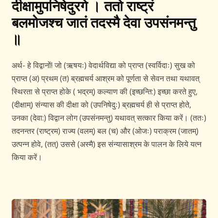
दीक्षामुपनिषेदुरगे । ततो राष्ट्रं
बलमोजश्च जातं तदस्मै देवा उपसंनमन्तु
॥
अर्थ- हे विद्वानों! जो (ऋषयः) वेदार्थविद्या को प्राप्त (स्वर्विदाः) सुख को
प्राप्त (अ) प्रथम (त) ब्रह्मचर्य आश्रम को पूर्णता से सेवन तथा यथावत्
स्थिरता से प्राप्त होके ( भद्रम्) कल्याण की (इच्छन्ति:) इच्छा करते हुए,
(दीक्षाम्) संन्यास की दीक्षा को (उपनिषेदुः) ब्रह्मचर्य ही से प्राप्त होते,
उनका (देवा:) विद्वान लोग (उपसंनमन्तु) यथावत् सत्कार किया करें। (ततः)
तदनन्तर (राष्ट्रम) राज्य (वलम्) बल (च) और (ओजः) पराक्रम (जातम्)
उत्पन्न होवे, (तत्) उससे (अस्मै) इस संन्यासाश्रम के पालन के लिये यत्न
किया करें।