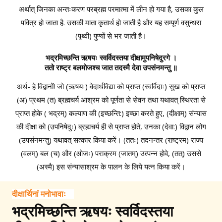
अर्थात् जिनका अन्तःकरण परब्रह्म परमात्मा में लीन हो गया है, उसका कुल
पवित्र हो जाता है. उसकी माता कृतार्थ हो जाती है और यह सम्पूर्ण वसुन्धरा
(पृथ्वी) पुण्यों से भर जाती है।
भद्रमिच्छन्ति ऋषयः स्वर्विदस्तया दीक्षामुपनिषेदुरगे ।
ततो राष्ट्र बलमोजश्च जात तदस्मै देवा उपसंनमन्तु ॥
अर्थ- हे विद्वानों! जो (ऋषयः) वेदार्थविद्या को प्राप्त (स्वर्विदाः) सुख को प्राप्त
(अ) प्रथम (त) ब्रह्मचर्य आश्रम को पूर्णता से सेवन तथा यथावत् स्थिरता से
प्राप्त होके ( भद्रम्) कल्याण की (इच्छन्ति:) इच्छा करते हुए, (दीक्षाम्) संन्यास
की दीक्षा को (उपनिषेदुः) ब्रह्मचर्य ही से प्राप्त होते, उनका (देवा:) विद्वान लोग
(उपसंनमन्तु) यथावत् सत्कार किया करें। (ततः) तदनन्तर (राष्ट्रम) राज्य
(वलम्) बल (च) और (ओजः) पराक्रम (जातम्) उत्पन्न होवे, (तत्) उससे
(अस्मै) इस संन्यासाश्रम के पालन के लिये यत्न किया करें।
दीक्षार्थिनां मनोभावाः
भद्रमिच्छन्ति ऋषयः स्वर्विदस्तया