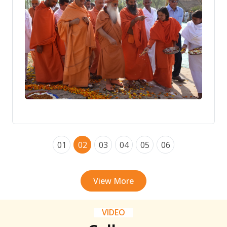
01
02
03
04
05
06
View More
VIDEO