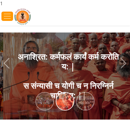
1
अनाश्रित: कर्मफलं कार्यं कर्म करोति
य: |
Previous
Ne
स संन्यासी च योगी च न निरग्निर्न
चाक्रिय: ||