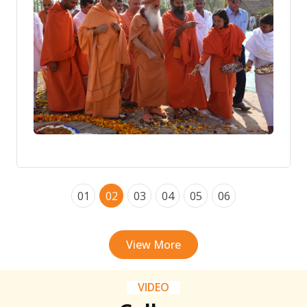
01
02
03
04
05
06
View More
VIDEO