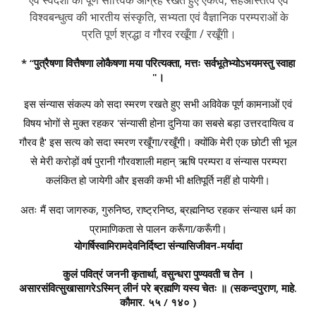
विश्वबन्धुत्व की भारतीय संस्कृति, सभ्यता एवं वैज्ञानिक परम्पराओं के
प्रति पूर्ण श्रद्धा व गौरव रखूँगा / रखूँगी।
* “पुत्रैषणा वित्तैषणा लोकैषणा मया परित्यक्ता, मत्तः सर्वभूतेभ्योऽभयमस्तु स्वाहा
"।
इस संन्यास संकल्प को सदा स्मरण रखते हुए सभी अविवेक पूर्ण कामनाओं एवं
विषय भोगों से मुक्त रहकर 'संन्यासी होना दुनिया का सबसे बड़ा उत्तरदायित्व व
गौरव है' इस सत्य को सदा स्मरण रखूँगा/रखूँगी। क्योंकि मेरी एक छोटी सी भूल
से मेरी करोड़ों वर्ष पुरानी गौरवशाली महान् ऋषि परम्परा व संन्यास परम्परा
कलंकित हो जायेगी और इसकी कभी भी क्षतिपूर्ति नहीं हो पायेगी।
अतः मैं सदा जागरुक, गुरुनिष्ठ, राष्ट्रनिष्ठ, ब्रह्मनिष्ठ रहकर संन्यास धर्म का
प्रामाणिकता से पालन करूँगा/करूँगी।
योगर्षिस्वामिरामदेवनिर्दिष्टा संन्यासिजीवन-मर्यादा
कुलं पवित्रं जननी कृतार्था, वसुन्धरा पुण्यवती च तेन ।
असारसंवित्सुखासागरेऽस्मिन् लीनं परे ब्रह्मणि यस्य चेतः ॥
(सकन्दपुराण, माहे.
कौमार. ५५ / १४० )