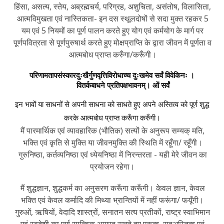
हिंसा, असत्य, स्तेय, अब्रह्मचर्य, परिग्रह, अशुचिता, असंतोष, विलासिता,
आत्मविमुखता एवं नास्तिकता- इन दस स्थूलदोषों से सदा मुक्त रहकर 5
यम एवं 5 नियमों का पूर्ण पालन करते हुए योग एवं कर्मयोग के मार्ग पर
पूर्णपवित्रता से पूर्णपुरुषार्थ करते हुए मोक्षप्राप्ति के द्वारा जीवन में पूर्णता व
आत्मबोध प्राप्त करुँगा/करूँगी।
परिणामतापसंस्कारदुःखैर्गुणवृत्तिविरोधाच्च दुःखमेव सर्वं विवेकिनः ।
वितर्कबाधने प्रतिपक्षभावनम्। ओं सर्वं
इन भावों या साधनों से अपनी साधना को साधते हुए अपने अस्तित्व को पूर्ण शुद्ध
करके आत्मबोध प्राप्त करूँगा करुँगी।
मैं पारमार्थिक एवं व्यावहारिक (भौतिक) सत्यों के अनुरूप सम्यक् मति,
भक्ति एवं कृति से मुक्ति या जीवनमुक्ति की स्थिति में रहूँगा/ रहूँगी।
गुरुनिष्ठा, कर्तव्यनिष्ठा एवं ध्येयनिष्ठा में निरन्तरता - यही मेरे जीवन का
प्रयोजन रहेगा।
मैं शुद्धज्ञान, शुद्धकर्म का अनुसरण करूँगा करूँगी। केवल ज्ञान, केवल
भक्ति एवं केवल कर्मादि की मिथ्या भ्रान्तियों में नहीं फरूंगा/ फयूँगी।
गुरुओं, ऋषियों, वेदादि शास्त्रों, सनातन सत्य प्रतीकों, राष्ट्र स्वाभिमान
एवं स्वदेशी का पूर्ण सात्त्विक आग्रह रखते हुए एकत्व, सहअस्तित्व एवं