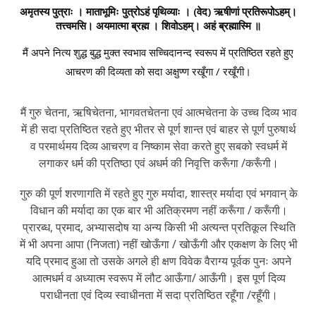
अमृतस्य पुत्राः । माताभूमिः पुत्रोऽहं पृथिव्याः । (वेद) ऋषीणां प्रतिरूपोऽहम्।
तत्त्वमसि। अयमात्मा ब्रह्म । शिवोऽहम्। अहं ब्रह्मास्मि ॥
मैं अपने नित्य शुद्ध बुद्ध मुक्त स्वभाव सच्चिदानन्द स्वरूप में प्रतिष्ठित रहते हुए
आचरण की दिव्यता को सदा अक्षुण्ण रखूँगा / रखूँगी।
मैं गुरु चेतना, ऋषिचेतना, भागवतचेतना एवं आत्मचेतना के उच्च दिव्य भाव
में ही सदा प्रतिष्ठित रहते हुए भीतर से पूर्ण शान्त एवं बाहर से पूर्ण पुरुषार्थ
व परमार्थमय दिव्य आचरण व निष्काम सेवा करते हुए सबको स्वधर्म में
लगाकर धर्म की प्रतिष्ठा एवं अधर्म की निवृत्ति करूँगा /करूँगी।
गुरु की पूर्ण शरणागति में रहते हुए गुरु मर्यादा, शास्त्र मर्यादा एवं भगवान् के
विधान की मर्यादा का एक बार भी अतिक्रमण नहीं करूँगा / करूँगी।
प्रारब्ध, प्रमाद, अभ्यासदोष या अन्य किसी भी अत्यन्त प्रतिकूल स्थिति
में भी अपना आपा (निजता) नहीं खोऊँगा / खोऊँगी और एकक्षण के लिए भी
यदि प्रमाद हुआ तो उसके अगले ही क्षण विवेक वैराग्य पूर्वक पुनः अपने
आत्मधर्म व अध्यात्म स्वरूप में लौट आऊँगा/ आऊँगी। इस पूर्ण दिव्य
पराधीनता एवं दिव्य स्वाधीनता में सदा प्रतिष्ठित रहूँगा /रहूँगी।