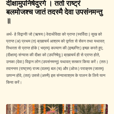
दीक्षामुपनिषेदुरगे । ततो राष्ट्रं
बलमोजश्च जातं तदस्मै देवा उपसंनमन्तु
॥
अर्थ- हे विद्वानों! जो (ऋषयः) वेदार्थविद्या को प्राप्त (स्वर्विदाः) सुख को
प्राप्त (अ) प्रथम (त) ब्रह्मचर्य आश्रम को पूर्णता से सेवन तथा यथावत्
स्थिरता से प्राप्त होके ( भद्रम्) कल्याण की (इच्छन्ति:) इच्छा करते हुए,
(दीक्षाम्) संन्यास की दीक्षा को (उपनिषेदुः) ब्रह्मचर्य ही से प्राप्त होते,
उनका (देवा:) विद्वान लोग (उपसंनमन्तु) यथावत् सत्कार किया करें। (ततः)
तदनन्तर (राष्ट्रम) राज्य (वलम्) बल (च) और (ओजः) पराक्रम (जातम्)
उत्पन्न होवे, (तत्) उससे (अस्मै) इस संन्यासाश्रम के पालन के लिये यत्न
किया करें।