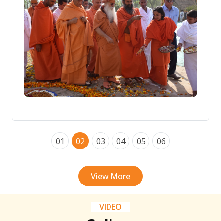
01
02
03
04
05
06
View More
VIDEO