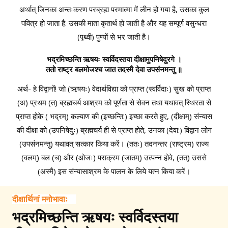
अर्थात् जिनका अन्तःकरण परब्रह्म परमात्मा में लीन हो गया है, उसका कुल
पवित्र हो जाता है. उसकी माता कृतार्थ हो जाती है और यह सम्पूर्ण वसुन्धरा
(पृथ्वी) पुण्यों से भर जाती है।
भद्रमिच्छन्ति ऋषयः स्वर्विदस्तया दीक्षामुपनिषेदुरगे ।
ततो राष्ट्र बलमोजश्च जात तदस्मै देवा उपसंनमन्तु ॥
अर्थ- हे विद्वानों! जो (ऋषयः) वेदार्थविद्या को प्राप्त (स्वर्विदाः) सुख को प्राप्त
(अ) प्रथम (त) ब्रह्मचर्य आश्रम को पूर्णता से सेवन तथा यथावत् स्थिरता से
प्राप्त होके ( भद्रम्) कल्याण की (इच्छन्ति:) इच्छा करते हुए, (दीक्षाम्) संन्यास
की दीक्षा को (उपनिषेदुः) ब्रह्मचर्य ही से प्राप्त होते, उनका (देवा:) विद्वान लोग
(उपसंनमन्तु) यथावत् सत्कार किया करें। (ततः) तदनन्तर (राष्ट्रम) राज्य
(वलम्) बल (च) और (ओजः) पराक्रम (जातम्) उत्पन्न होवे, (तत्) उससे
(अस्मै) इस संन्यासाश्रम के पालन के लिये यत्न किया करें।
दीक्षार्थिनां मनोभावाः
भद्रमिच्छन्ति ऋषयः स्वर्विदस्तया