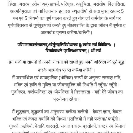
हिंसा, असत्य, स्तेय, अब्रह्मचर्य, परिग्रह, अशुचिता, असंतोष, विलासिता,
आत्मविमुखता एवं नास्तिकता- इन दस स्थूलदोषों से सदा मुक्त रहकर 5
यम एवं 5 नियमों का पूर्ण पालन करते हुए योग एवं कर्मयोग के मार्ग पर
पूर्णपवित्रता से पूर्णपुरुषार्थ करते हुए मोक्षप्राप्ति के द्वारा जीवन में पूर्णता व
आत्मबोध प्राप्त करुँगा/करूँगी।
परिणामतापसंस्कारदुःखैर्गुणवृत्तिविरोधाच्च दुःखमेव सर्वं विवेकिनः ।
वितर्कबाधने प्रतिपक्षभावनम्। ओं सर्वं
इन भावों या साधनों से अपनी साधना को साधते हुए अपने अस्तित्व को पूर्ण शुद्ध
करके आत्मबोध प्राप्त करूँगा करुँगी।
मैं पारमार्थिक एवं व्यावहारिक (भौतिक) सत्यों के अनुरूप सम्यक् मति,
भक्ति एवं कृति से मुक्ति या जीवनमुक्ति की स्थिति में रहूँगा/ रहूँगी।
गुरुनिष्ठा, कर्तव्यनिष्ठा एवं ध्येयनिष्ठा में निरन्तरता - यही मेरे जीवन का
प्रयोजन रहेगा।
मैं शुद्धज्ञान, शुद्धकर्म का अनुसरण करूँगा करूँगी। केवल ज्ञान, केवल
भक्ति एवं केवल कर्मादि की मिथ्या भ्रान्तियों में नहीं फरूंगा/ फयूँगी।
गुरुओं, ऋषियों, वेदादि शास्त्रों, सनातन सत्य प्रतीकों, राष्ट्र स्वाभिमान
एवं स्वदेशी का पूर्ण सात्त्विक आग्रह रखते हुए एकत्व, सहअस्तित्व एवं