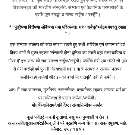
विश्वबन्धुत्व की भारतीय संस्कृति, सभ्यता एवं वैज्ञानिक परम्पराओं के
प्रति पूर्ण श्रद्धा व गौरव रखूँगा / रखूँगी।
* “पुत्रैषणा वित्तैषणा लोकैषणा मया परित्यक्ता, मत्तः सर्वभूतेभ्योऽभयमस्तु स्वाहा
"।
इस संन्यास संकल्प को सदा स्मरण रखते हुए सभी अविवेक पूर्ण कामनाओं एवं
विषय भोगों से मुक्त रहकर 'संन्यासी होना दुनिया का सबसे बड़ा उत्तरदायित्व व
गौरव है' इस सत्य को सदा स्मरण रखूँगा/रखूँगी। क्योंकि मेरी एक छोटी सी भूल
से मेरी करोड़ों वर्ष पुरानी गौरवशाली महान् ऋषि परम्परा व संन्यास परम्परा
कलंकित हो जायेगी और इसकी कभी भी क्षतिपूर्ति नहीं हो पायेगी।
अतः मैं सदा जागरुक, गुरुनिष्ठ, राष्ट्रनिष्ठ, ब्रह्मनिष्ठ रहकर संन्यास धर्म का
प्रामाणिकता से पालन करूँगा/करूँगी।
योगर्षिस्वामिरामदेवनिर्दिष्टा संन्यासिजीवन-मर्यादा
कुलं पवित्रं जननी कृतार्था, वसुन्धरा पुण्यवती च तेन ।
असारसंवित्सुखासागरेऽस्मिन् लीनं परे ब्रह्मणि यस्य चेतः ॥
(सकन्दपुराण, माहे.
कौमार. ५५ / १४० )