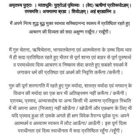
अमृतस्य पुत्राः । माताभूमिः पुत्रोऽहं पृथिव्याः । (वेद) ऋषीणां प्रतिरूपोऽहम्।
तत्त्वमसि। अयमात्मा ब्रह्म । शिवोऽहम्। अहं ब्रह्मास्मि ॥
मैं अपने नित्य शुद्ध बुद्ध मुक्त स्वभाव सच्चिदानन्द स्वरूप में प्रतिष्ठित रहते हुए
आचरण की दिव्यता को सदा अक्षुण्ण रखूँगा / रखूँगी।
मैं गुरु चेतना, ऋषिचेतना, भागवतचेतना एवं आत्मचेतना के उच्च दिव्य भाव
में ही सदा प्रतिष्ठित रहते हुए भीतर से पूर्ण शान्त एवं बाहर से पूर्ण पुरुषार्थ
व परमार्थमय दिव्य आचरण व निष्काम सेवा करते हुए सबको स्वधर्म में
लगाकर धर्म की प्रतिष्ठा एवं अधर्म की निवृत्ति करूँगा /करूँगी।
गुरु की पूर्ण शरणागति में रहते हुए गुरु मर्यादा, शास्त्र मर्यादा एवं भगवान् के
विधान की मर्यादा का एक बार भी अतिक्रमण नहीं करूँगा / करूँगी।
प्रारब्ध, प्रमाद, अभ्यासदोष या अन्य किसी भी अत्यन्त प्रतिकूल स्थिति
में भी अपना आपा (निजता) नहीं खोऊँगा / खोऊँगी और एकक्षण के लिए भी
यदि प्रमाद हुआ तो उसके अगले ही क्षण विवेक वैराग्य पूर्वक पुनः अपने
आत्मधर्म व अध्यात्म स्वरूप में लौट आऊँगा/ आऊँगी। इस पूर्ण दिव्य
पराधीनता एवं दिव्य स्वाधीनता में सदा प्रतिष्ठित रहूँगा /रहूँगी।