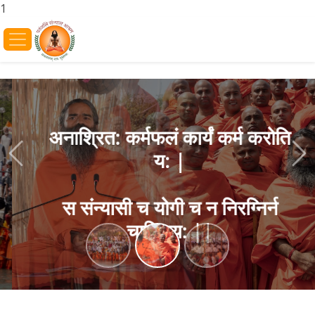
1
अनाश्रित: कर्मफलं कार्यं कर्म करोति
य: |
Previous
Ne
स संन्यासी च योगी च न निरग्निर्न
चाक्रिय: ||